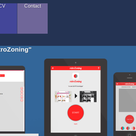
CV
Contact
etroZoning"