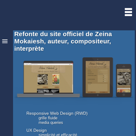
Sébastien
Bourgine
Web
Image
Musique
Refonte du site officiel de Zeina
Mokaiesh, auteur, compositeur,
interprète
CV
Contact
Responsive Web Design (RWD)
grille fluide
media queries
UX Design
simplicité et efficacité