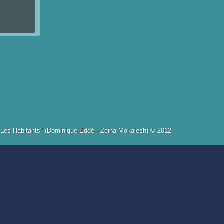
s Les Habitants" (Dominique Eddé - Zeina Mokaiesh) © 2012