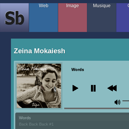
Web
Image
Musique
Sébastien
Bourgine
Zeina Mokaiesh
Words
Words
Back Back Back #1