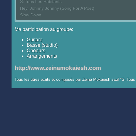
Si Tous Les Habitants
Hey, Johnny Johnny (Song For A Poet)
Slow Down
Ma participation au groupe:
Guitare
Basse (studio)
Choeurs
Arrangements
http://www.zeinamokaiesh.com
Tous les titres écrits et composés par Zeina Mokaiesh sauf "Si Tou